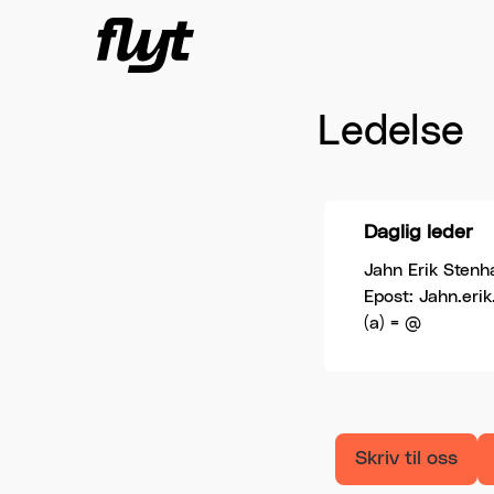
Hopp til innholdet
Ledelse
Daglig leder
Jahn Erik Stenh
Epost: Jahn.erik
(a) = @
Skriv til oss