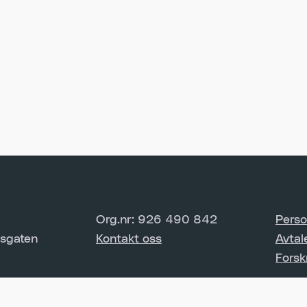
Org.nr: 926 490 842
Perso
sgaten
Kontakt oss
Avtal
Forsk