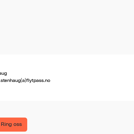
aug
.stenhaug(a)flytpass.no
Ring oss