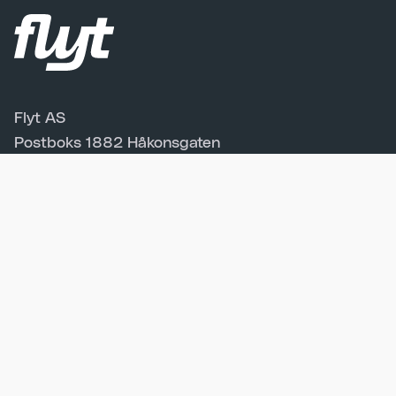
Flyt AS
Postboks 1882 Håkonsgaten
5866 Bergen
Org.nr: 926 490 842
Kontakt oss
Personvernerklæring
Avtalebetingelser
Forskrift om betaling av bompenger på offentlig vei