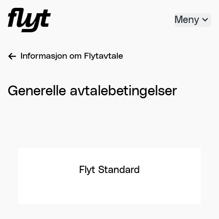
Hopp til innholdet
Meny
Informasjon om Flytavtale
Generelle avtalebetingelser
Flyt Standard