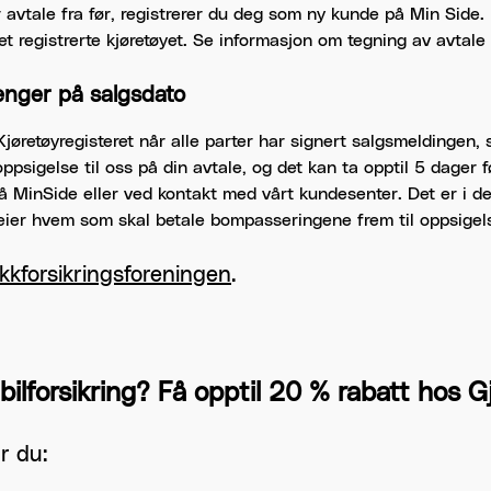
avtale fra før, registrerer du deg som ny kunde på Min Side. D
et registrerte kjøretøyet. Se informasjon om tegning av avtal
nger på salgsdato
 Kjøretøyregisteret når alle parter har signert salgsmeldingen,
psigelse til oss på din avtale, og det kan ta opptil 5 dager fø
på MinSide eller ved kontakt med vårt kundesenter. Det er i de
eier hvem som skal betale bompasseringene frem til oppsigelse
ikkforsikringsforeningen
.
bilforsikring? Få opptil 20 % rabatt hos G
r du: