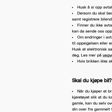
Husk å si opp avtal
Dersom du skal beny
samt registrere bilend
Finner du ikke avt
kan da sende oss oppd
Om endringer i avta
til oppsigelsen eller e
Husk at elektronisk s
deg. Les mer på
vegv
Hvis brikken ikke s
Skal du kjøpe bil?
Når du kjøper et br
kjøretøyet slik at du 
gamle, kan du selv ove
din over fra gammelt ti