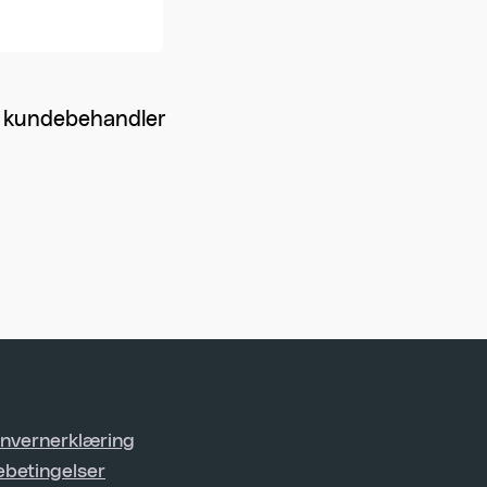
en kundebehandler
nvernerklæring
ebetingelser