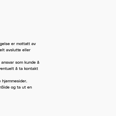
igelse er mottatt av
lt avslutte eller
tt ansvar som kunde å
ventuelt å ta kontakt
e hjemmesider.
inSide og ta ut en