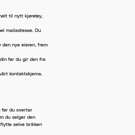
lt til nytt kjøretøy,
el mailadresse. Du
v den nye eieren, frem
in før du gir den fra
 vårt kontaktskjema.
n før du overtar
som du selger den
flytte selve brikken