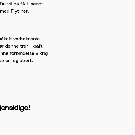
u vil da få tilsendt
e med Flyt
her
.
 såkalt vedtaksdato.
r denne trer i kraft.
nne forbindelse viktig
 er registrert.
jensidige!