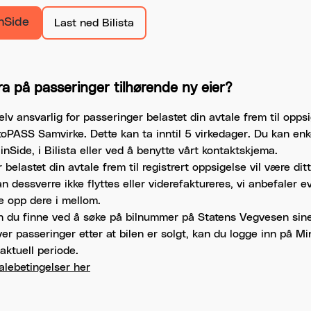
nSide
Last ned Bilista
ra på passeringer tilhørende ny eier?
v ansvarlig for passeringer belastet din avtale frem til opps
utoPASS Samvirke. Dette kan ta inntil 5 virkedager. Du kan enke
nSide, i Bilista eller ved å benytte vårt kontaktskjema.
belastet din avtale frem til registrert oppsigelse vil være di
n dessverre ikke flyttes eller viderefaktureres, vi anbefaler e
e opp dere i mellom.
n du finne ved å søke på bilnummer på Statens Vegvesen sin
ver passeringer etter at bilen er solgt, kan du logge inn på M
aktuell periode.
alebetingelser her