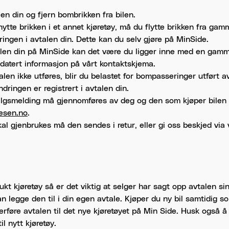
en din og fjern bombrikken fra bilen.
tte brikken i et annet kjøretøy, må du flytte brikken fra gamme
ringen i avtalen din. Dette kan du selv gjøre på MinSide.
alen din på MinSide kan det være du ligger inne med en gamm
atert informasjon på vårt kontaktskjema.
len ikke utføres, blir du belastet for bompasseringer utført a
ndringen er registrert i avtalen din.
algsmelding må gjennomføres av deg og den som kjøper bilen d
esen.no
.
kal gjenbrukes må den sendes i retur, eller gi oss beskjed via
ukt kjøretøy så er det viktig at selger har sagt opp avtalen si
kan legge den til i din egen avtale. Kjøper du ny bil samtidig 
rføre avtalen til det nye kjøretøyet på Min Side. Husk også å 
l nytt kjøretøy.