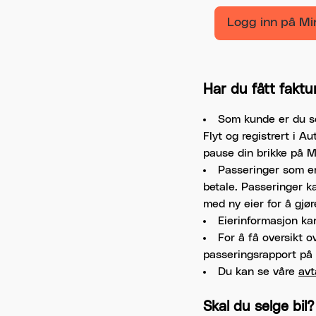
Logg inn på Mi
Har du fått faktu
Som kunde er du sel
Flyt og registrert i A
pause din brikke på Mi
Passeringer som er 
betale. Passeringer ka
med ny eier for å gjør
Eierinformasjon ka
For å få oversikt o
passeringsrapport på 
Du kan se våre
avt
Skal du selge bil?